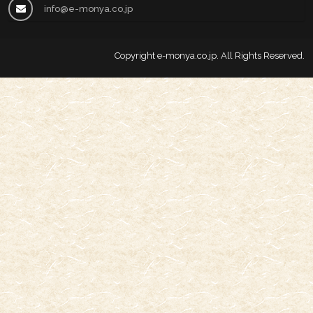
info@e-monya.co.jp
Copyright
e-monya.co.jp
. All Rights Reserved.