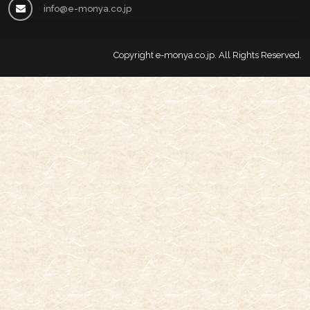
info@e-monya.co.jp
Copyright
e-monya.co.jp
. All Rights Reserved.