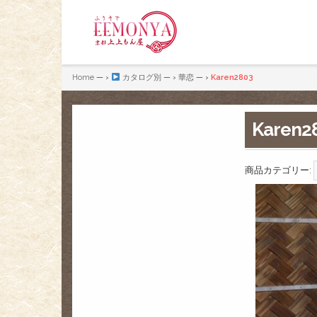
Home
— ›
カタログ別
— ›
華恋
— ›
Karen2803
Karen2
商品カテゴリー: