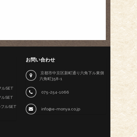
お問い合わせ
京都市中京区新町通り六角下ル東側
六角町358-1
ルSET
075-254-1066
ルSET
ルフルSET
info@e-monya.co.jp