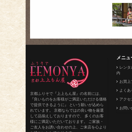
メニュ
レンタ
内
お買上
よくあ
京都ふりそで『上上もん屋』の名前には、
『良いものをお客様がご満足いただける価格
アクセ
で提供できるように』 という願いが込めら
お問い
れています。 京都ならではの良い物を厳選
して品揃えしておりますので、 多くのお客
様にご満足いただいております。 ご家族・
ご友人をお誘い合わせの上、ご来店を心より