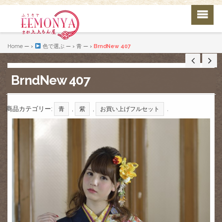
Home
— ›
色で選ぶ
— ›
青
— ›
BrndNew 407
BrndNew 407
商品カテゴリー:
,
,
.
青
紫
お買い上げフルセット