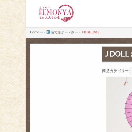
Home
— ›
色で選ぶ
— ›
赤
— ›
J DOLL 201
J DOLL 
商品カテゴリー: