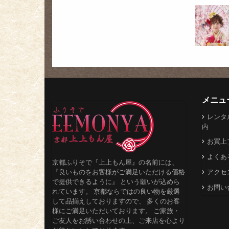
メニュ
レンタ
内
お買上
よくあ
京都ふりそで『上上もん屋』の名前には、
『良いものをお客様がご満足いただける価格
アクセ
で提供できるように』 という願いが込めら
お問い
れています。 京都ならではの良い物を厳選
して品揃えしておりますので、 多くのお客
様にご満足いただいております。 ご家族・
ご友人をお誘い合わせの上、ご来店を心より