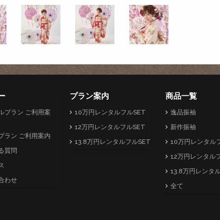
ー
プラン案内
商品一覧
ルプラン ご利用案
10万円レンタルフルSET
逸品振袖
12万円レンタルフルSET
新作振袖
プラン ご利用案内
13.8万円レンタルフルSET
10万円レンタルフ
る質問
12万円レンタルフ
ス
13.8万円レンタ
合わせ
全て