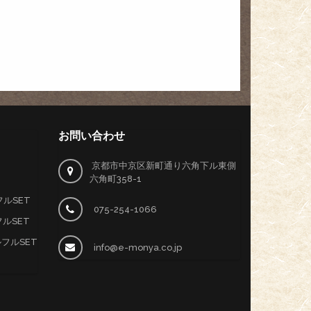
お問い合わせ
京都市中京区新町通り六角下ル東側
六角町358-1
ルSET
075-254-1066
ルSET
ルフルSET
info@e-monya.co.jp