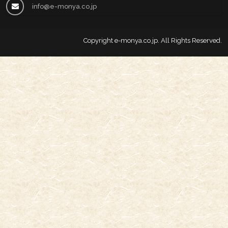
info@e-monya.co.jp
Copyright
e-monya.co.jp
. All Rights Reserved.