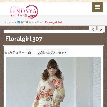
Home
— ›
色で選ぶ
— ›
白
— ›
Floralgirl 307
Floralgirl 307
商品カテゴリー:
,
.
白
お買い上げフルセット