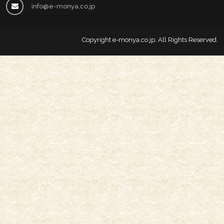
info@e-monya.co.jp
Copyright
e-monya.co.jp
. All Rights Reserved.