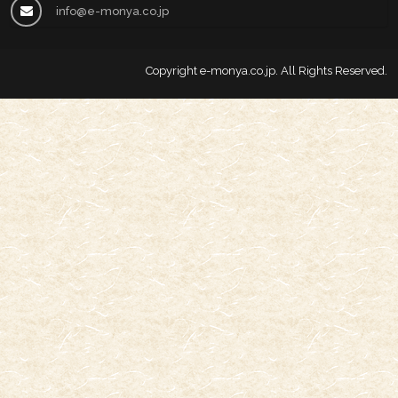
info@e-monya.co.jp
Copyright
e-monya.co.jp
. All Rights Reserved.