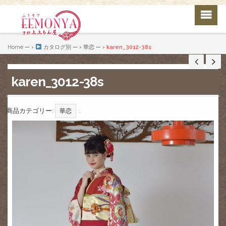
Home
— ›
カタログ別
— ›
華恋
— ›
karen_3012-38s
karen_3012-38s
商品カテゴリー:
.
華恋