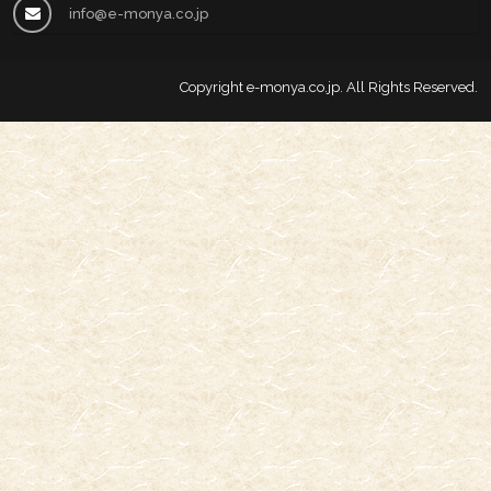
info@e-monya.co.jp
Copyright
e-monya.co.jp
. All Rights Reserved.