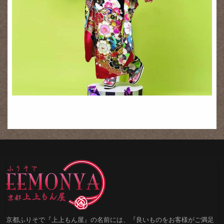
京都ふりそで『上上もん屋』の名前には、『良いものをお客様がご満足