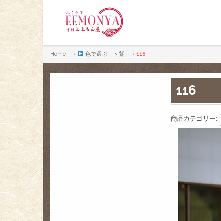
Home
— ›
色で選ぶ
— ›
紫
— ›
116
116
商品カテゴリー: