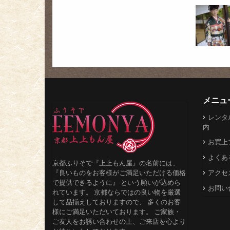
メニュ
レンタ
内
お買上
よくあ
京都ふりそで『上上もん屋』の名前には、
『良いものをお客様がご満足いただける価格
アクセ
で提供できるように』 という願いが込めら
お問い
れています。 京都ならではの良い物を厳選
して品揃えしておりますので、 多くのお客
様にご満足いただいております。 ご家族・
ご友人をお誘い合わせの上、ご来店を心より