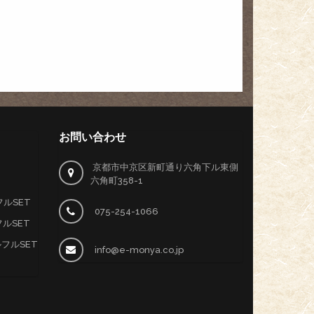
お問い合わせ
京都市中京区新町通り六角下ル東側
六角町358-1
ルSET
075-254-1066
ルSET
ルフルSET
info@e-monya.co.jp