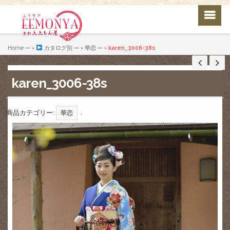
Home
— ›
カタログ別
— ›
華恋
— ›
karen_3006-38s
karen_3006-38s
商品カテゴリー:
.
華恋