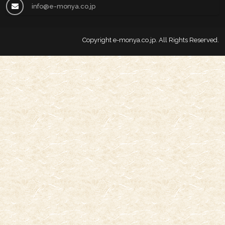
info@e-monya.co.jp
Copyright
e-monya.co.jp
. All Rights Reserved.